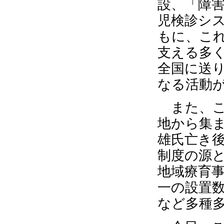
設、「障
児検診シ
もに、こ
支える多
全国に送
なる活動
また、こ
地から集
雄氏亡き
制度の源
地域療育
一の設置
など多種