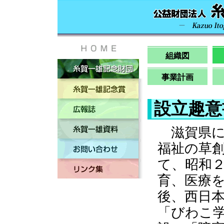
組織図
事業計画
設立趣意
滋賀県に
福祉の草
て、昭和
育、医療
後、西日
「びわこ