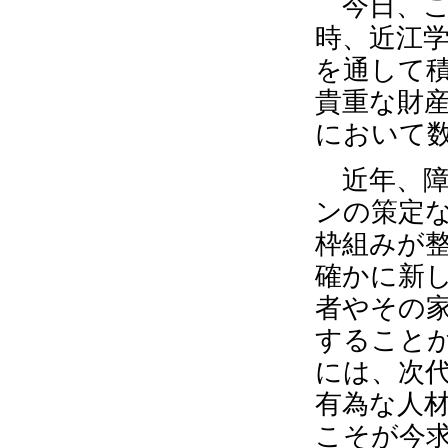
今日、こ
時、近江
を通して
貴重な財
において
近年、障
ンの策定
枠組みが
確かに新
者やその
すること
には、次
有為な人
こそが今